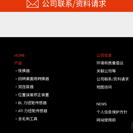
公司联系/资料请求
HOME
公司信息
产品
环境和质量倡议
・快换器
关联公司等
・回转桌面用转换器
公司联系/资料请求
・双连接器
地图访问
・位置误差修正装置
・BL 力扭矩传感器
NEWS
・ATI 力扭矩传感器
个人信息保护方针
・去毛刺工具
网站使用前