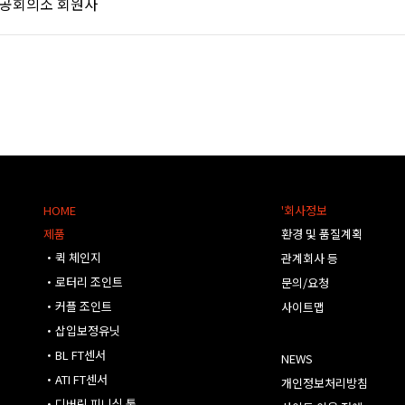
상공회의소 회원사
HOME
'회사정보
제품
환경 및 품질계획
・퀵 체인지
관계회사 등
・로터리 조인트
문의/요청
・커플 조인트
사이트맵
・삽입보정유닛
・BL FT센서
NEWS
・ATI FT센서
개인정보처리방침
・디버링 피니싱 툴